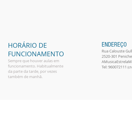
HORÁRIO DE
ENDEREÇO
Rua Calouste Gulb
FUNCIONAMENTO
2520-301 Peniche 
Sempre que houver aulas em
AMusicaEstrela
funcionamento. Habitualmente
Tel: 960072111
(ch
da parte da tarde, por vezes
também de manhã.